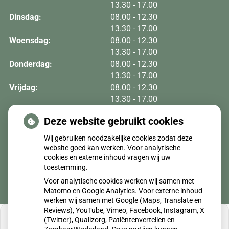
tot
13.30
- 17.00
tot
Dinsdag:
08.00
- 12.30
tot
13.30
- 17.00
tot
Woensdag:
08.00
- 12.30
tot
13.30
- 17.00
tot
Donderdag:
08.00
- 12.30
tot
13.30
- 17.00
tot
Vrijdag:
08.00
- 12.30
tot
13.30
- 17.00
Deze website gebruikt cookies
Moet ik naar de dokter?
Wij gebruiken noodzakelijke cookies zodat deze
website goed kan werken. Voor analytische
cookies en externe inhoud vragen wij uw
toestemming.
Voor analytische cookies werken wij samen met
Matomo en Google Analytics. Voor externe inhoud
werken wij samen met Google (Maps, Translate en
Reviews), YouTube, Vimeo, Facebook, Instagram, X
(Twitter), Qualizorg, Patiëntenvertellen en