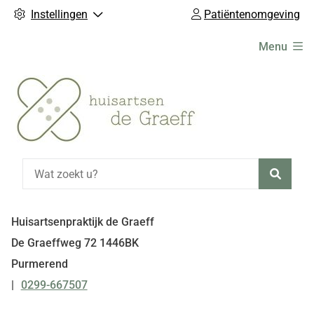
Instellingen
Patiëntenomgeving
Hoofdmenu
Menu
Zoeke
Huisartsenpraktijk de Graeff
De Graeffweg
72
1446BK
Purmerend
0299-667507
Tel: