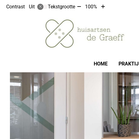
Tekst
Tekst
Contrast
Tekstgrootte
100%
Uit
verkleinen
vergroten
met
met
10%
10%
Hoofdmenu
HOME
PRAKTI