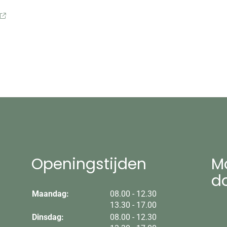
Openingstijden
Mo
d
tot
Maandag:
08.00
- 12.30
tot
13.30
- 17.00
tot
Dinsdag:
08.00
- 12.30