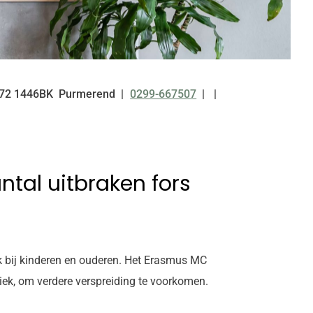
72
1446BK
Purmerend
0299-667507
Tel:
ntal uitbraken fors
ok bij kinderen en ouderen. Het Erasmus MC
iek, om verdere verspreiding te voorkomen.