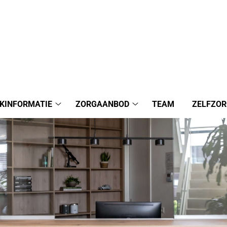
JKINFORMATIE
ZORGAANBOD
TEAM
ZELFZO
Praktijkinformatie
Zorgaanbod
submenu
submenu