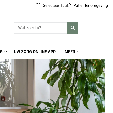
Selecteer Taal
Patiëntenomgeving
Zoeken
RG
UW ZORG ONLINE APP
MEER
Zelfzorg
Meer
submenu
submenu