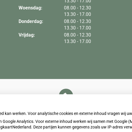
tot
13.30
- 17.00
tot
Woensdag:
08.00
- 12.30
tot
13.30
- 17.00
tot
Donderdag:
08.00
- 12.30
tot
13.30
- 17.00
tot
Vrijdag:
08.00
- 12.30
tot
13.30
- 17.00
U heeft geen toestemming gegeven voor
externe inhoud
die nodig is om dit te zien.
oed kan werken. Voor analytische cookies en externe inhoud vragen wij 
Cookie-instellingen wijzigen
 Google Analytics. Voor externe inhoud werken wij samen met Google (M
ZorgkaartNederland. Deze partijen kunnen gegevens zoals uw IP-adres ver